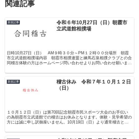
関連記事
令和６年10月27日（日）朝霞市
新規記事
立武道館相撲場
日時10月27日（日） AM９時３０分～PM１２時００分場所 朝霞
市立武道館相撲場内容 朝霞市相撲連盟と練馬石泉相撲クラブとの合
同稽古体験の方はホームページ問い合わせよりお問い合わせ願いま
す。
稽古休み 令和７年１０月１２日
新規記事
（日）
１０月１２日（日）は第70回記念朝霞市民スポーツ大会のお手伝い
の為朝霞市立武道館での稽古はお休みとなります。体験・見学希望の
方には誠に申し訳御座いません。10月19日（日）より通常稽古とな
ります。体験・見学お待ちしております。