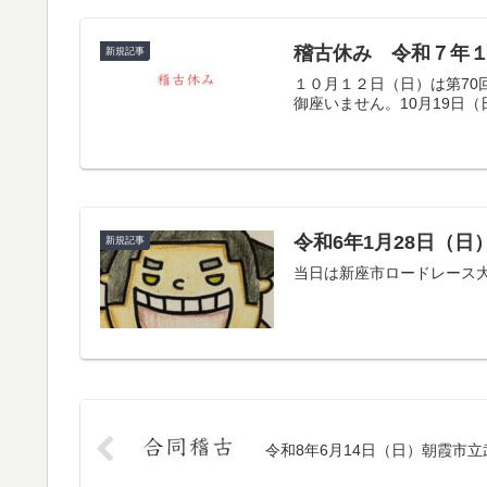
稽古休み 令和７年
新規記事
１０月１２日（日）は第7
御座いません。10月19日
令和6年1月28日（
新規記事
当日は新座市ロードレース
令和8年6月14日（日）朝霞市