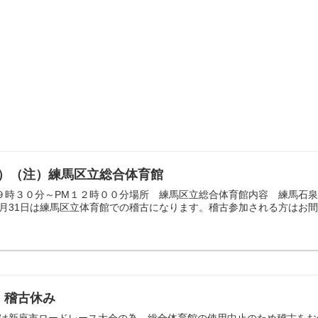
日）（注）練馬区立総合体育館
M９時３０分～PM１２時００分場所 練馬区立総合体育館内容 練馬石
月31日は練馬区立体育館での稽古になります。稽古参加される方はお間違
）稽古休み