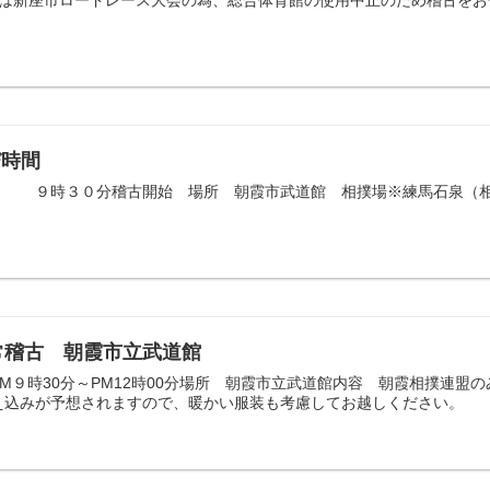
日は新座市ロードレース大会の為、総合体育館の使用中止のため稽古をお
び時間
９時３０分稽古開始 場所 朝霞市武道館 相撲場※練馬石泉（相
常稽古 朝霞市立武道館
M９時30分～PM12時00分場所 朝霞市立武道館内容 朝霞相撲連
え込みが予想されますので、暖かい服装も考慮してお越しください。