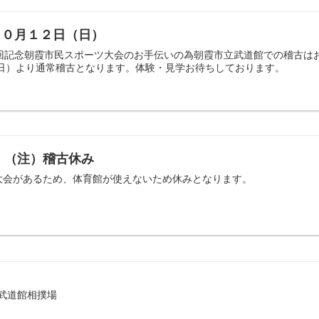
１０月１２日（日）
0回記念朝霞市民スポーツ大会のお手伝いの為朝霞市立武道館での稽古は
（日）より通常稽古となります。体験・見学お待ちしております。
日）（注）稽古休み
大会があるため、体育館が使えないため休みとなります。
立武道館相撲場