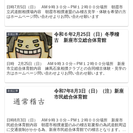
日時7月5日（日） AM９時３０分～PM１２時００分場所 朝霞市
立武道館相撲場内容 朝霞市相撲連盟のみ稽古見学・体験を希望の方
はホームページ問い合わせよりお問い合わせ願います
令和６年2月25日（日）冬季稽
新規記事
古 新座市立総合体育館
日時 2月25日（日） AM９時３０分～PM１２時００分場所 新座
市立総合体育館内容 練馬石泉相撲クラブとの合同稽古体験・見学の
方はホームページ問い合わせよりお問い合わせ願います。
令和7年8月3日（日）（注）新座
新規記事
市民総合体育館
日時8月3日（日） AM９時３０分～PM１２時００分場所 新座市
民総合体育館内容 朝霞市相撲連盟のみの稽古彩夏祭の為武道館周辺
に交通規制がかかる為、新座市民総合体育館での稽古となります。見