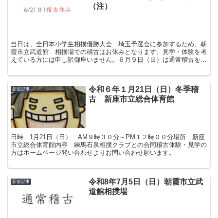
（注）
当日は、全日本小学生相撲優勝大会 埼玉予選会に参加するため、朝
霞市立武道館 相撲場での稽古はお休みとなります。見学・体験を考
えている方には申し訳御座いません。６月９日（日）は通常稽古をし
ますので、是非ご参加お待ちしております。
令和６年１月21日（日）冬季稽
新規記事
古 新座市立総合体育館
日時 1月21日（日） AM９時３０分～PM１２時００分場所 新座
市立総合体育館内容 練馬石泉相撲クラブとの合同稽古体験・見学の
方はホームページ問い合わせよりお問い合わせ願います。
令和8年7月5日（日）朝霞市立武
新規記事
道館相撲場