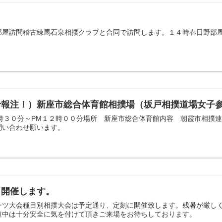
日野部屋訪問稽古練馬石泉相撲クラブと合同で訪問します。１４時春日野部
天予報注！）新座市総合体育館相撲場（坂戸相撲道場女子
９時３０分～PM１２時００分場所 新座市総合体育館内容 朝霞市相撲
問い合わせ願います。
り開催します。
ーツ大会種目別相撲大会は予定通り、定刻に開催致します。残暑が厳し
道中は十分安全に気を付けて頂きご来場をお待ちしております。