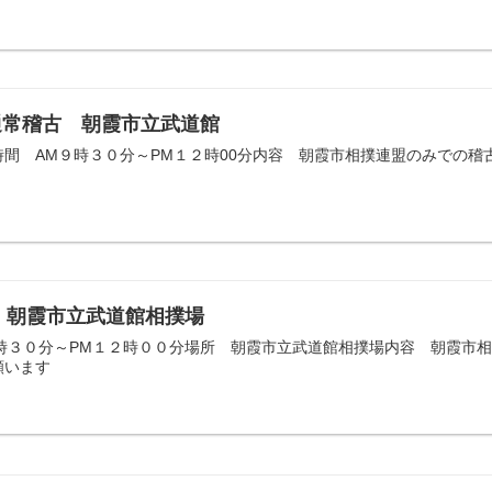
通常稽古 朝霞市立武道館
間 AM９時３０分～PM１２時00分内容 朝霞市相撲連盟のみでの
日）朝霞市立武道館相撲場
９時３０分～PM１２時００分場所 朝霞市立武道館相撲場内容 朝霞市
願います