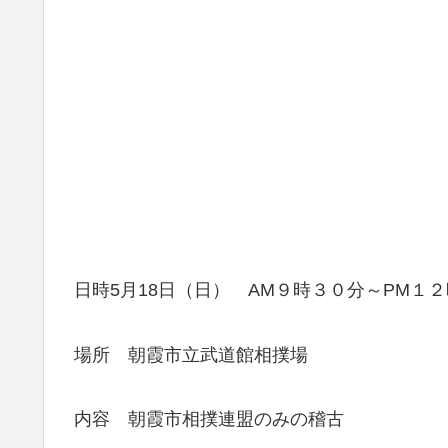
日時5月18日（日） AM９時３０分～PM１
場所 朝霞市立武道館相撲場
内容 朝霞市相撲連盟のみの稽古